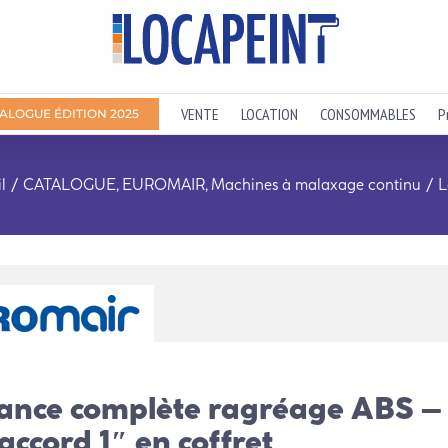
VENTE
LOCATION
CONSOMMABLES
P
ALOGUE ÉDITION 2025
l
CATALOGUE
EUROMAIR
Machines à malaxage continu
L
ance complète ragréage ABS –
accord 1″ en coffret