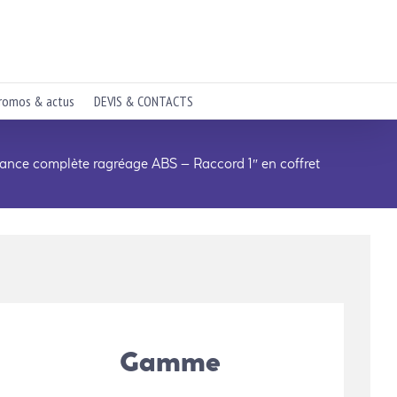
romos & actus
DEVIS & CONTACTS
ance complète ragréage ABS – Raccord 1″ en coffret
Gamme