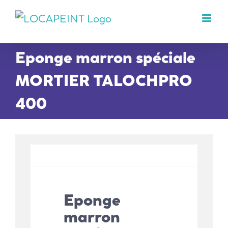
Passer
au
contenu
Eponge marron spéciale
MORTIER TALOCHPRO
400
Eponge
marron