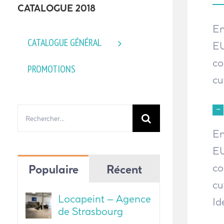
CATALOGUE 2018
En
CATALOGUE GÉNÉRAL
EU
co
PROMOTIONS
cu
Rechercher:
En
EU
co
Populaire
Récent
cu
Locapeint – Agence
Id
de Strasbourg