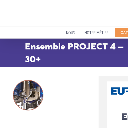
Passer
au
contenu
NOUS…
NOTRE MÉTIER
CAT
Ensemble PROJECT 4 –
30+
E