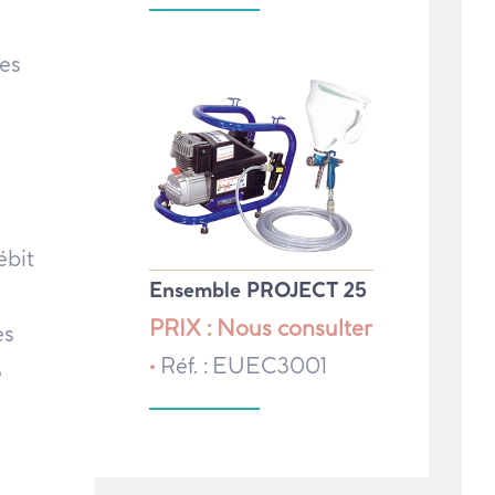
es
ébit
Ensemble PROJECT 25
PRIX : Nous consulter
es
•
Réf. : EUEC3001
8