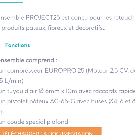
ensemble PROJECT25 est conçu pour les retouch
 produits pâteux, fibreux et décoratifs…
Fonctions
ensemble comprend :
un compresseur EUROPRO 25 (Moteur 2,5 CV, d
5 L/min)
un tuyau d’air Ø 6mm x 10m avec raccords rapid
un pistolet pâteux AC-65-G avec buses Ø4, 6 et 
m
un coude spécial plafond
TÉLÉCHARGER LA DOCUMENTATION