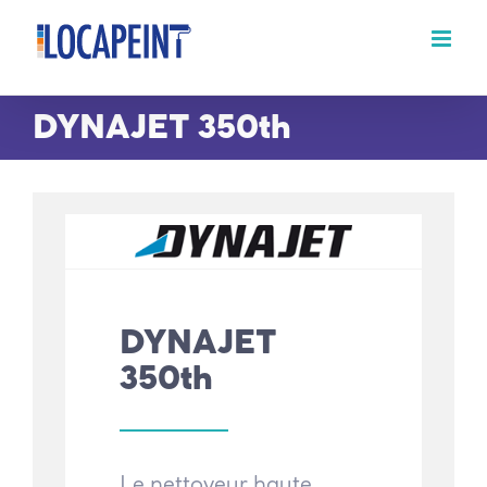
Passer
au
contenu
DYNAJET 350th
DYNAJET
350th
Le nettoyeur haute