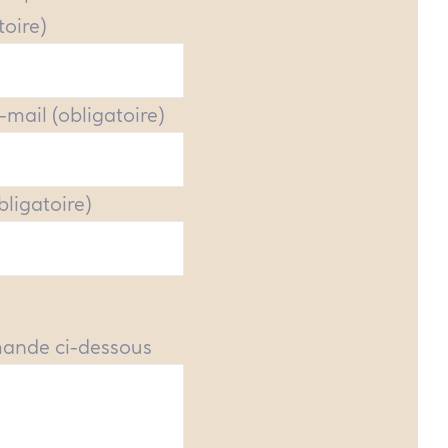
toire)
-mail (obligatoire)
obligatoire)
mande ci-dessous