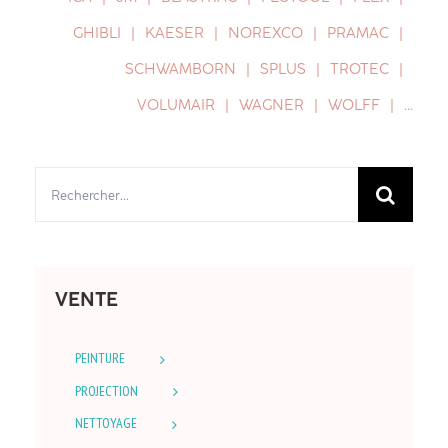
GHIBLI
KAESER
NOREXCO
PRAMAC
SCHWAMBORN
SPLUS
TROTEC
VOLUMAIR
WAGNER
WOLFF
…
Rechercher:
VENTE
PEINTURE
PROJECTION
NETTOYAGE