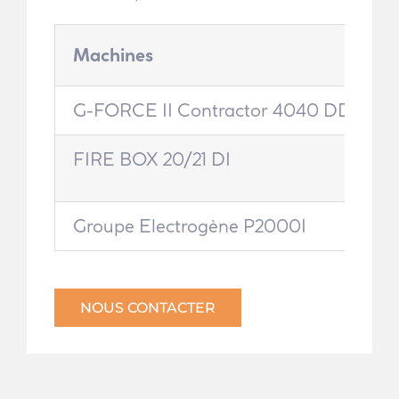
Machines
G-FORCE II Contractor 4040 DD
R
FIRE BOX 20/21 DI
•
Groupe Electrogène P2000I
•
NOUS CONTACTER